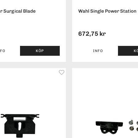
r Surgical Blade
Wahl Single Power Station
672,75 kr
NFO
KÖP
INFO
K