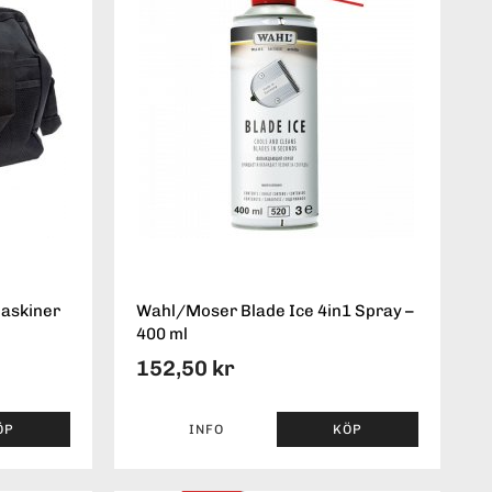
maskiner
Wahl/Moser Blade Ice 4in1 Spray –
400 ml
152,50 kr
ÖP
INFO
KÖP