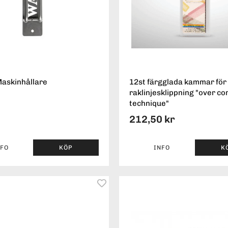
askinhållare
12st färgglada kammar för
raklinjesklippning "over c
technique"
212,50 kr
NFO
KÖP
INFO
K