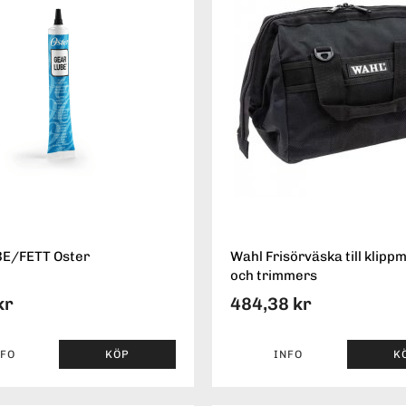
BE/FETT Oster
Wahl Frisörväska till klipp
och trimmers
kr
484,38 kr
NFO
KÖP
INFO
K