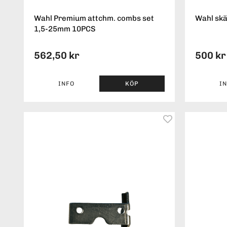
Wahl Premium attchm. combs set
Wahl skä
1,5-25mm 10PCS
562,50 kr
500 kr
INFO
KÖP
I