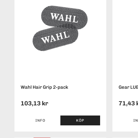
Wahl Hair Grip 2-pack
Gear LU
103,13 kr
71,43 
INFO
KÖP
I