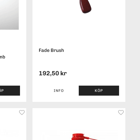
Fade Brush
omb
192,50 kr
ÖP
INFO
KÖP