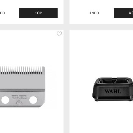
NFO
KÖP
INFO
K