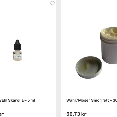
hl Skärolja – 5 ml
Wahl/Moser Smörjfett – 30
kr
56,73 kr