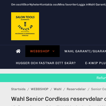
Om oss
Villkor
Nyheter
Kontakta oss
Mina favoriter
Logga in
Wahl Garant
WEBBSHOP
WAHL GARANTI/GUARA
HUGGER OCH FASTNAR DITT SKÄR?
E-KWIP PLU
Refur
Startsida
/
WEBBSHOP
/
Wahl
/
Reservdelar
/
Senior Co
Wahl Senior Cordless reservdelar o