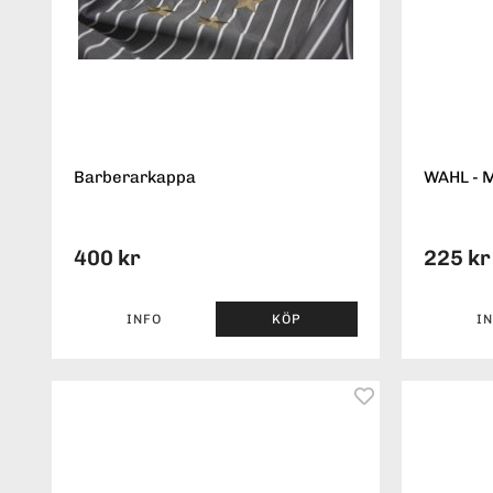
Barberarkappa
WAHL - M
400 kr
225 kr
INFO
KÖP
I