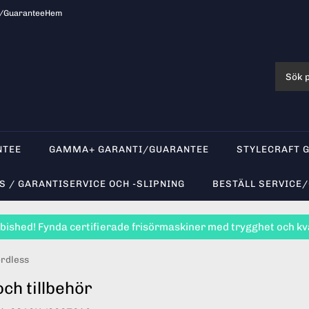
i/Guarantee
Hem
NTEE
GAMMA+ GARANTI/GUARANTEE
STYLECRAFT 
S / GARANTISERVICE OCH -SLIPNING
BESTÄLL SERVICE
bished! Fynda certifierade frisörmaskiner med trygghet och kva
rdless
ch tillbehör