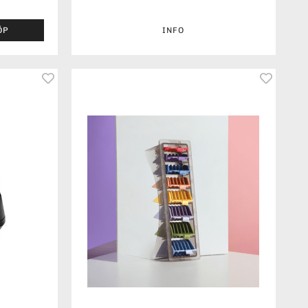
ÖP
INFO