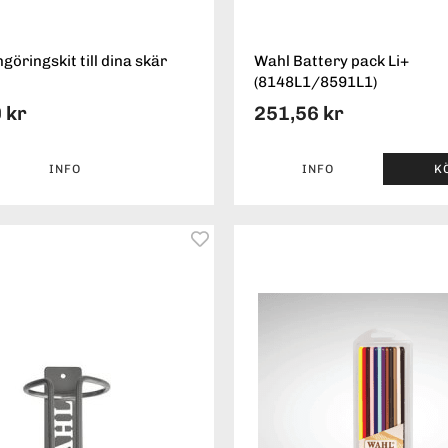
öringskit till dina skär
Wahl Battery pack Li+
(8148L1/8591L1)
 kr
251,56 kr
INFO
INFO
K