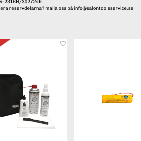
8504-2316H/3027249.
montera reservdelarna? maila oss på info@salontoolsservice.se