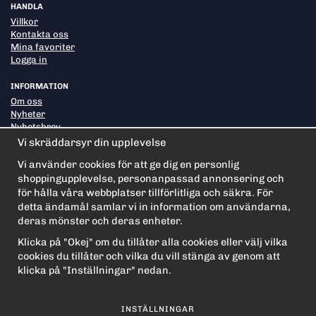
HANDLA
Villkor
Kontakta oss
Mina favoriter
Logga in
INFORMATION
Om oss
Nyheter
Nyhetsbrev
Om cookies
Vi skräddarsyr din upplevelse
Vi använder cookies för att ge dig en personlig
shoppingupplevelse, personanpassad annonsering och
PRENUMERERA PÅ NYHETSBREVET FÖR VÅRA BÄSTA
ERBJUDANDEN OCH NYHETER!
för hålla våra webbplatser tillförlitliga och säkra. För
E-
detta ändamål samlar vi in information om användarna,
postadress
deras mönster och deras enheter.
De uppgifter du matar in kommer endast användas till våra nyhetsbrev.
Klicka på "Okej" om du tillåter alla cookies eller välj vilka
cookies du tillåter och vilka du vill stänga av genom att
klicka på "Inställningar" nedan.
INSTÄLLNINGAR