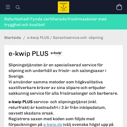
Refurbished! Fynda certifierade frisörmaskiner med
trygghet och kvalitet!
Startsida
/
e-kwip PLUS / Garantiservice och -slipning
e-kwip PLUS
Slipningstjänsten är en specialiserad service för
slipning och underhåll av frisör- och salongsaxar i
Sverige.
Vi använder samma metoder som högkvalitativa
saxtillverkare kräver av sina slipare och erbjuder
sakkunnig service för alla frisörsalonger och barberare.
e-kwip PLUS
service- och slipningstjänst (inkl.
returfrakt) är kostnadsfri i 3 år från inköpsdatum,
oavsett skadans orsak.
Registrera saxen med koden som följde med
förpackningen på
e-kwip.de
(välj svenska högst upp på