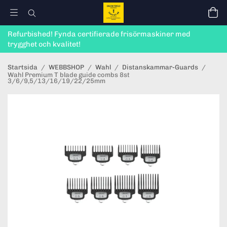
Refurbished! Fynda certifierade frisörmaskiner med
trygghet och kvalitet!
Startsida
/
WEBBSHOP
/
Wahl
/
Distanskammar-Guards
/
Wahl Premium T blade guide combs 8st
3/6/9,5/13/16/19/22/25mm