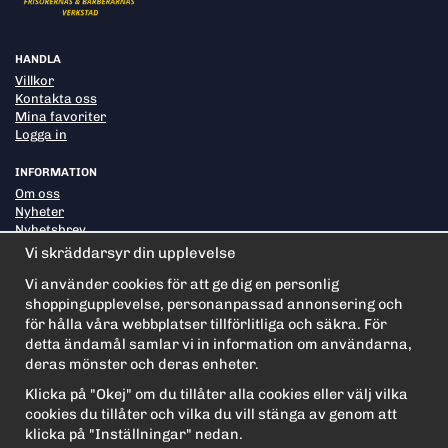
HANDLA
Villkor
Kontakta oss
Mina favoriter
Logga in
INFORMATION
Om oss
Nyheter
Nyhetsbrev
Om cookies
Vi skräddarsyr din upplevelse
Vi använder cookies för att ge dig en personlig
shoppingupplevelse, personanpassad annonsering och
PRENUMERERA PÅ NYHETSBREVET FÖR VÅRA BÄSTA
ERBJUDANDEN OCH NYHETER!
för hålla våra webbplatser tillförlitliga och säkra. För
E-
detta ändamål samlar vi in information om användarna,
postadress
deras mönster och deras enheter.
De uppgifter du matar in kommer endast användas till våra nyhetsbrev.
Klicka på "Okej" om du tillåter alla cookies eller välj vilka
cookies du tillåter och vilka du vill stänga av genom att
klicka på "Inställningar" nedan.