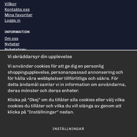
Villkor
Kontakta oss
Mina favoriter
Logga in
INFORMATION
Om oss
Nyheter
Nyhetsbrev
Om cookies
Vi skräddarsyr din upplevelse
Vi använder cookies för att ge dig en personlig
shoppingupplevelse, personanpassad annonsering och
PRENUMERERA PÅ NYHETSBREVET FÖR VÅRA BÄSTA
ERBJUDANDEN OCH NYHETER!
för hålla våra webbplatser tillförlitliga och säkra. För
E-
detta ändamål samlar vi in information om användarna,
postadress
deras mönster och deras enheter.
De uppgifter du matar in kommer endast användas till våra nyhetsbrev.
Klicka på "Okej" om du tillåter alla cookies eller välj vilka
cookies du tillåter och vilka du vill stänga av genom att
klicka på "Inställningar" nedan.
INSTÄLLNINGAR