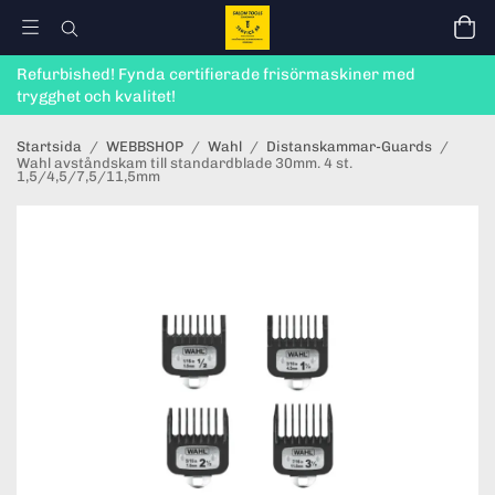
Refurbished! Fynda certifierade frisörmaskiner med
trygghet och kvalitet!
Startsida
/
WEBBSHOP
/
Wahl
/
Distanskammar-Guards
/
Wahl avståndskam till standardblade 30mm. 4 st.
1,5/4,5/7,5/11,5mm