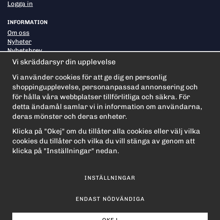
Logga in
INFORMATION
Om oss
Nyheter
Nyhetsbrev
Om cookies
Vi skräddarsyr din upplevelse
Vi använder cookies för att ge dig en personlig
shoppingupplevelse, personanpassad annonsering och
PRENUMERERA PÅ NYHETSBREVET FÖR VÅRA BÄSTA
ERBJUDANDEN OCH NYHETER!
för hålla våra webbplatser tillförlitliga och säkra. För
E-
detta ändamål samlar vi in information om användarna,
postadress
deras mönster och deras enheter.
De uppgifter du matar in kommer endast användas till våra nyhetsbrev.
Klicka på "Okej" om du tillåter alla cookies eller välj vilka
cookies du tillåter och vilka du vill stänga av genom att
klicka på "Inställningar" nedan.
INSTÄLLNINGAR
ENDAST NÖDVÄNDIGA