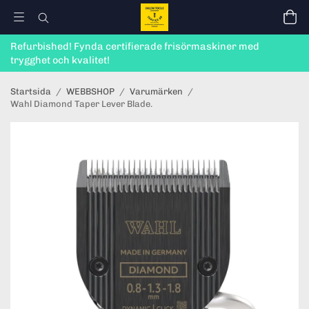
Refurbished! Fynda certifierade frisörmaskiner med
trygghet och kvalitet!
Startsida
/
WEBBSHOP
/
Varumärken
/
Wahl Diamond Taper Lever Blade.