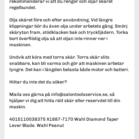
rekommenderar vi att du rengör och oljar skäret
regelbundet.
Olja skäret före och efter användning. Vid längre
klippningar bör du även olja under arbetets gång. Smörj
skärytan fram, stödklacken bak och tryckfjädern. Torka
bort överflödig olja så att oljan inte rinner ner i
maskinen.
Undvik att köra med torra skär. Torra skär slits
snabbare, kan bli varma och gör att maskinen arbetar
tyngre. Det kan i längden belasta både motor och batteri.
Hittar du inte det du söker?
Maila oss gärna på info@salontoolsservice.se, så
hjälper vi dig att hitta rätt skär eller reservdel till din
maskin.
4015110038375 X1887-7170 Wahl Diamond Taper
Lever Blade. Wahl Peanut