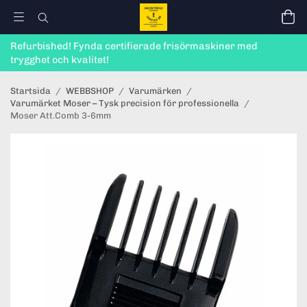
Refurbished! Fynda certifierade frisörmaskiner med
trygghet och kvalitet!
Startsida
/
WEBBSHOP
/
Varumärken
/
Varumärket Moser – Tysk precision för professionella
/
Moser Att.Comb 3-6mm