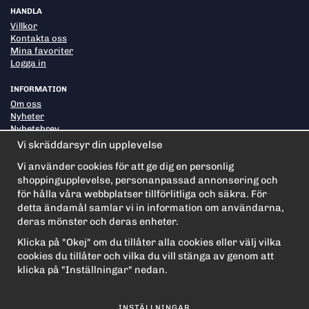
HANDLA
Villkor
Kontakta oss
Mina favoriter
Logga in
INFORMATION
Om oss
Nyheter
Nyhetsbrev
Om cookies
Vi skräddarsyr din upplevelse
Vi använder cookies för att ge dig en personlig
shoppingupplevelse, personanpassad annonsering och
PRENUMERERA PÅ NYHETSBREVET FÖR VÅRA BÄSTA
ERBJUDANDEN OCH NYHETER!
för hålla våra webbplatser tillförlitliga och säkra. För
E-
detta ändamål samlar vi in information om användarna,
postadress
deras mönster och deras enheter.
De uppgifter du matar in kommer endast användas till våra nyhetsbrev.
Klicka på "Okej" om du tillåter alla cookies eller välj vilka
cookies du tillåter och vilka du vill stänga av genom att
klicka på "Inställningar" nedan.
INSTÄLLNINGAR