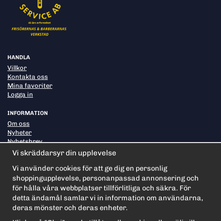
HANDLA
Villkor
Kontakta oss
Mina favoriter
Logga in
INFORMATION
Om oss
Nyheter
Nyhetsbrev
Om cookies
Vi skräddarsyr din upplevelse
Vi använder cookies för att ge dig en personlig
shoppingupplevelse, personanpassad annonsering och
PRENUMERERA PÅ NYHETSBREVET FÖR VÅRA BÄSTA
ERBJUDANDEN OCH NYHETER!
för hålla våra webbplatser tillförlitliga och säkra. För
E-
detta ändamål samlar vi in information om användarna,
postadress
deras mönster och deras enheter.
De uppgifter du matar in kommer endast användas till våra nyhetsbrev.