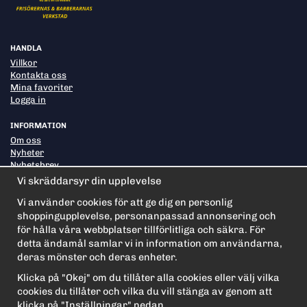
HANDLA
Villkor
Kontakta oss
Mina favoriter
Logga in
INFORMATION
Om oss
Nyheter
Nyhetsbrev
Om cookies
Vi skräddarsyr din upplevelse
Vi använder cookies för att ge dig en personlig
shoppingupplevelse, personanpassad annonsering och
PRENUMERERA PÅ NYHETSBREVET FÖR VÅRA BÄSTA
ERBJUDANDEN OCH NYHETER!
för hålla våra webbplatser tillförlitliga och säkra. För
E-
detta ändamål samlar vi in information om användarna,
postadress
deras mönster och deras enheter.
De uppgifter du matar in kommer endast användas till våra nyhetsbrev.
Klicka på "Okej" om du tillåter alla cookies eller välj vilka
cookies du tillåter och vilka du vill stänga av genom att
klicka på "Inställningar" nedan.