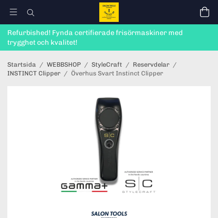
Refurbished! Fynda certifierade frisörmaskiner med
trygghet och kvalitet!
Startsida
/
WEBBSHOP
/
StyleCraft
/
Reservdelar
/
INSTINCT Clipper
/
Överhus Svart Instinct Clipper