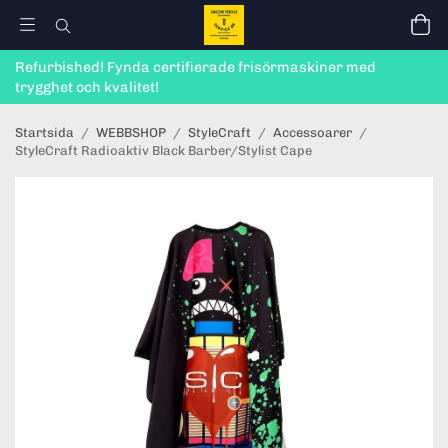
Refurbished! Fynda certifierade frisörmaskiner med
trygghet och kvalitet!
Startsida
/
WEBBSHOP
/
StyleCraft
/
Accessoarer
/
StyleCraft Radioaktiv Black Barber/Stylist Cape