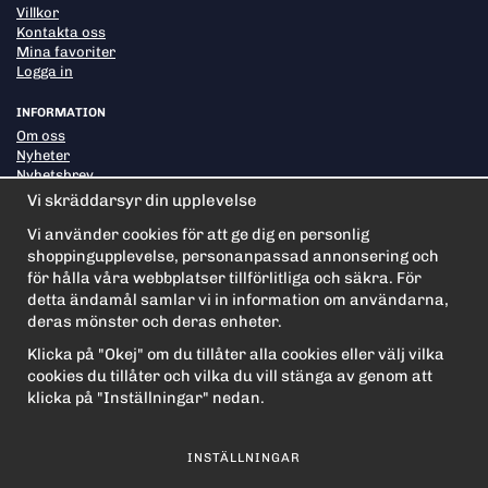
Villkor
Kontakta oss
Mina favoriter
Logga in
INFORMATION
Om oss
Nyheter
Nyhetsbrev
Om cookies
Vi skräddarsyr din upplevelse
Vi använder cookies för att ge dig en personlig
shoppingupplevelse, personanpassad annonsering och
PRENUMERERA PÅ NYHETSBREVET FÖR VÅRA BÄSTA
ERBJUDANDEN OCH NYHETER!
för hålla våra webbplatser tillförlitliga och säkra. För
E-
detta ändamål samlar vi in information om användarna,
postadress
deras mönster och deras enheter.
De uppgifter du matar in kommer endast användas till våra nyhetsbrev.
Klicka på "Okej" om du tillåter alla cookies eller välj vilka
cookies du tillåter och vilka du vill stänga av genom att
klicka på "Inställningar" nedan.
INSTÄLLNINGAR