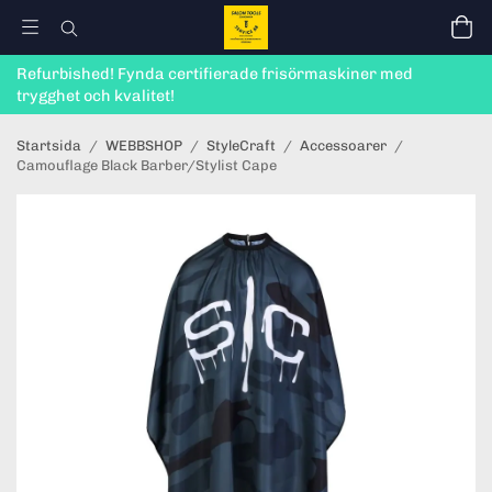
Refurbished! Fynda certifierade frisörmaskiner med
trygghet och kvalitet!
Startsida
/
WEBBSHOP
/
StyleCraft
/
Accessoarer
/
Camouflage Black Barber/Stylist Cape