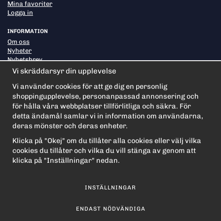
Mina favoriter
Logga in
INFORMATION
Om oss
Nyheter
Nyhetsbrev
Om cookies
Vi skräddarsyr din upplevelse
Vi använder cookies för att ge dig en personlig
shoppingupplevelse, personanpassad annonsering och
PRENUMERERA PÅ NYHETSBREVET FÖR VÅRA BÄSTA
ERBJUDANDEN OCH NYHETER!
för hålla våra webbplatser tillförlitliga och säkra. För
E-
detta ändamål samlar vi in information om användarna,
postadress
deras mönster och deras enheter.
De uppgifter du matar in kommer endast användas till våra nyhetsbrev.
Klicka på "Okej" om du tillåter alla cookies eller välj vilka
cookies du tillåter och vilka du vill stänga av genom att
klicka på "Inställningar" nedan.
INSTÄLLNINGAR
ENDAST NÖDVÄNDIGA