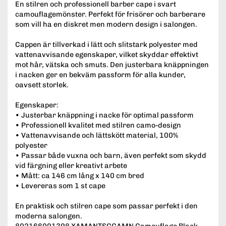
En stilren och professionell barber cape i svart
camouflagemönster. Perfekt för frisörer och barberare
som vill ha en diskret men modern design i salongen.
Cappen är tillverkad i lätt och slitstark polyester med
vattenavvisande egenskaper, vilket skyddar effektivt
mot hår, vätska och smuts. Den justerbara knäppningen
i nacken ger en bekväm passform för alla kunder,
oavsett storlek.
Egenskaper:
• Justerbar knäppning i nacke för optimal passform
• Professionell kvalitet med stilren camo-design
• Vattenavvisande och lättskött material, 100%
polyester
• Passar både vuxna och barn, även perfekt som skydd
vid färgning eller kreativt arbete
• Mått: ca 146 cm lång x 140 cm bred
• Levereras som 1 st cape
En praktisk och stilren cape som passar perfekt i den
moderna salongen.
802166001398 XAMANTSCCAMN Camouflage Black