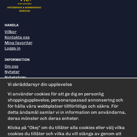
HANDLA
Villkor
Kontakta oss
Mina favoriter
Logga in
INFORMATION
Om oss
Nyheter
Nyhetsbrev
Om cookies
Vi skräddarsyr din upplevelse
Vi använder cookies för att ge dig en personlig
shoppingupplevelse, personanpassad annonsering och
PRENUMERERA PÅ NYHETSBREVET FÖR VÅRA BÄSTA
ERBJUDANDEN OCH NYHETER!
för hålla våra webbplatser tillförlitliga och säkra. För
E-
detta ändamål samlar vi in information om användarna,
postadress
deras mönster och deras enheter.
De uppgifter du matar in kommer endast användas till våra nyhetsbrev.
Klicka på "Okej" om du tillåter alla cookies eller välj vilka
cookies du tillåter och vilka du vill stänga av genom att