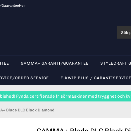
i/Guarantee
Hem
NTEE
GAMMA+ GARANTI/GUARANTEE
STYLECRAFT 
RVICE/ORDER SERVICE
E-KWIP PLUS / GARANTISERVICE
bished! Fynda certifierade frisörmaskiner med trygghet och kva
+ Blade DLC Black Diamond
GAMMA+ Blade DLC Black D