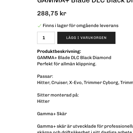
288,75 kr
Finns i lager för omgående leverans
LÄGG I VARUKORGEN
Produktbeskrivning:
GAMMA+ Blade DLC Black Diamond
Perfekt för allmän klippning.
Passar:
Hitter, Cruiser, X-Evo, Trimmer Cyborg, Trim
Sitter monterad på:
Hitter
Gamma+ Skär
Gamma+ skär är utvecklade för professionella
skärpa och driftsäkerhet i sitt dagliga arbete