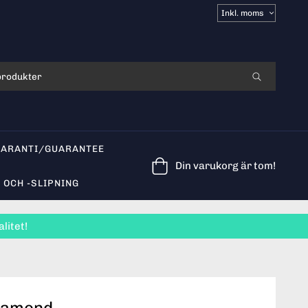
Välj
moms
GARANTI/GUARANTEE
Din varukorg är tom!
 OCH -SLIPNING
litet!
iamond