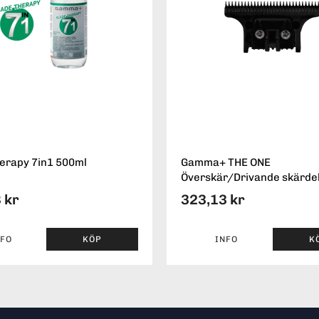
erapy 7in1 500ml
Gamma+ THE ONE
Överskär/Drivande skärde
 kr
323,13 kr
NFO
KÖP
INFO
K