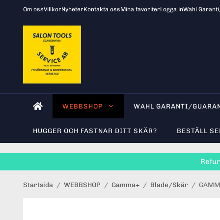
Om oss
Villkor
Nyheter
Kontakta oss
Mina favoriter
Logga in
Wahl Garant
WEBBSHOP
WAHL GARANTI/GUARA
HUGGER OCH FASTNAR DITT SKÄR?
BESTÄLL SE
Refur
Startsida
/
WEBBSHOP
/
Gamma+
/
Blade/Skär
/
GAMMA