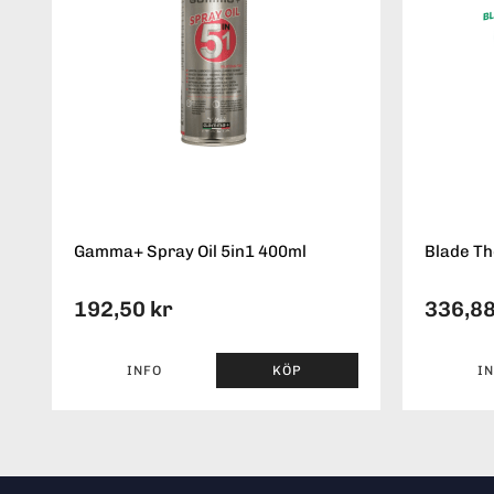
Gamma+ Spray Oil 5in1 400ml
Blade Th
192,50 kr
336,88
INFO
KÖP
I