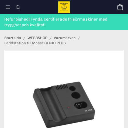
Refurbished! Fynda certifierade frisörmaskiner med
trygghet och kvalitet!
Startsida
/
WEBBSHOP
/
Varumärken
/
Laddstation till Moser GENIO PLUS