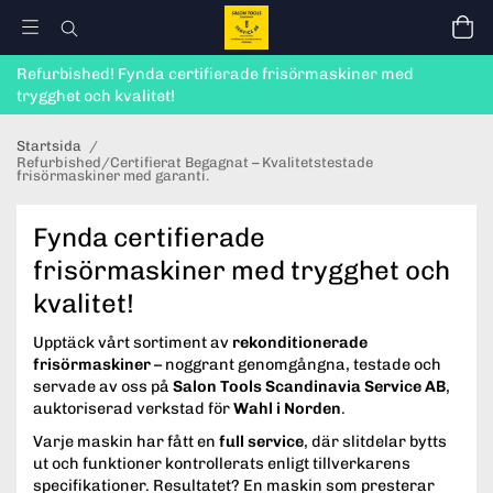
Refurbished! Fynda certifierade frisörmaskiner med
trygghet och kvalitet!
Startsida
/
Refurbished/Certifierat Begagnat – Kvalitetstestade
frisörmaskiner med garanti.
Fynda certifierade
frisörmaskiner med trygghet och
kvalitet!
Upptäck vårt sortiment av
rekonditionerade
frisörmaskiner
– noggrant genomgångna, testade och
servade av oss på
Salon Tools Scandinavia Service AB
,
auktoriserad verkstad för
Wahl i Norden
.
Varje maskin har fått en
full service
, där slitdelar bytts
ut och funktioner kontrollerats enligt tillverkarens
specifikationer. Resultatet? En maskin som presterar